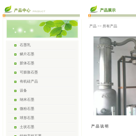
产品展示
产品
>> 所有产品
石墨乳
鳞片石墨
胶体石墨
可膨胀石墨
有机硅产品
设备
纳米石墨
微粉石墨
球形石墨
产 品 说 明
土状石墨